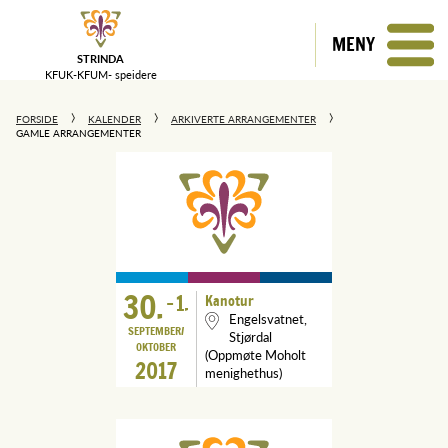
MENY
STRINDA
KFUK-KFUM-
speidere
FORSIDE
KALENDER
ARKIVERTE ARRANGEMENTER
GAMLE ARRANGEMENTER
30.
-
1.
Kanotur
Engelsvatnet,
SEPTEMBER
Stjørdal
OKTOBER
(Oppmøte Moholt
2017
menighethus)