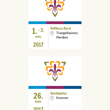
1.
Peffkurs Nord
-
3.
Triangelheimen,
APRIL
Meråker
2017
26.
Søndagstur
Kommer
MARS
2017