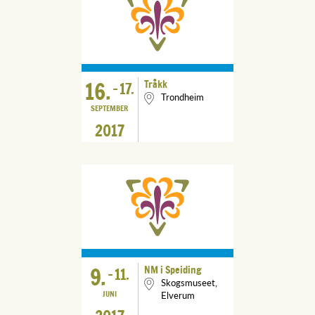
16.
Tråkk
-
17.
Trondheim
SEPTEMBER
2017
9.
NM i Speiding
-
11.
Skogsmuseet,
JUNI
Elverum