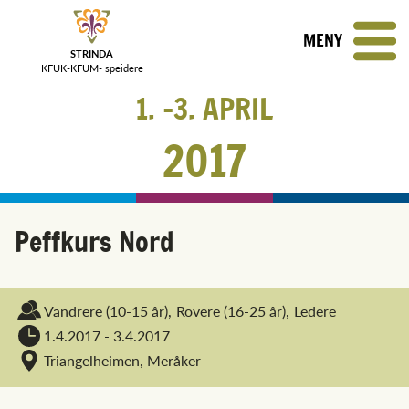
MENY
STRINDA
KFUK-KFUM-
speidere
1.
3.
APRIL
2017
Peffkurs Nord
Vandrere
(10-15 år),
Rovere
(16-25 år),
Ledere
1.4.2017 - 3.4.2017
Triangelheimen, Meråker