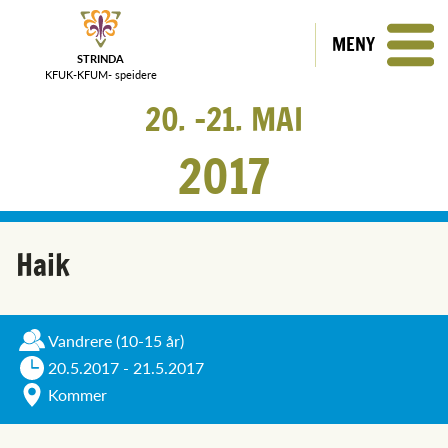
MENY
STRINDA
KFUK-KFUM-
speidere
20.
21.
MAI
2017
Haik
Vandrere
(10-15 år)
20.5.2017 - 21.5.2017
Kommer