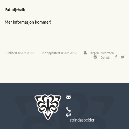
Patruljehaik
Mer informasjon kommer!
Publisert
05.02.2017
Sist oppdatert
05.02.2017
Jørgen Syvertsen
Del på:
strindaspeiderne@gmail.com